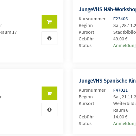
JungeVHS Näh-Worksh
Kursnummer
F23406
hr
Beginn
Sa., 28.11.
 Raum 17
Kursort
Stadtbiblio
Gebühr
49,00 €
Status
Anmeldung
JungeVHS Spanische Kind
Kursnummer
F47021
r
Beginn
Sa., 21.11.
Kursort
Weiterbild
Raum 6
Gebühr
14,00 €
Status
Anmeldung