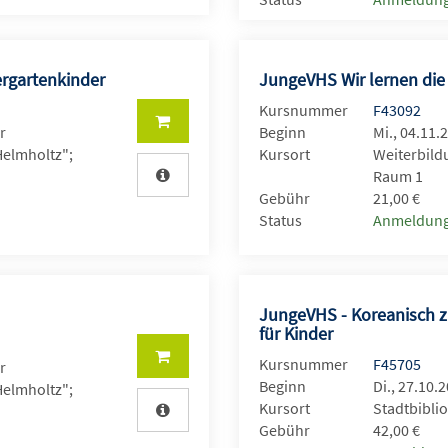
ergartenkinder
JungeVHS Wir lernen die
Kursnummer
F43092
r
Beginn
Mi., 04.11.
Helmholtz";
Kursort
Weiterbild
Raum 1
Gebühr
21,00 €
Status
Anmeldung
JungeVHS - Koreanisch 
für Kinder
Kursnummer
F45705
r
Beginn
Di., 27.10.
Helmholtz";
Kursort
Stadtbiblio
Gebühr
42,00 €