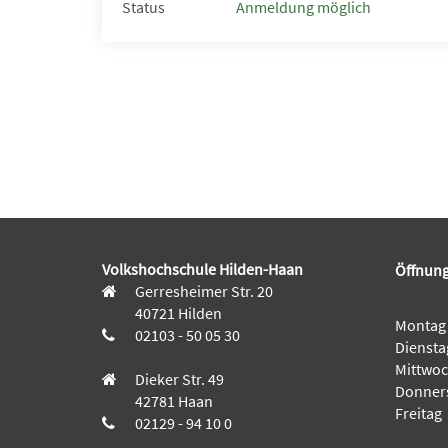
Status
Anmeldung möglich
Volkshochschule Hilden-Haan
Öffnung
Gerresheimer Str. 20
40721 Hilden
Montag
02103 - 50 05 30
Diensta
Mittwo
Dieker Str. 49
Donner
42781 Haan
Freitag
02129 - 94 10 0