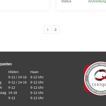
Status
Anmeldung
1
2
szeiten
Hilden
Haan
9-12 / 14-16
9-12 Uhr
g
9-12 / 14-16
9-12 Uhr
ch
9-12
9-12 Uhr
stag
14-18
9-12 Uhr
9-12
9-12 Uhr