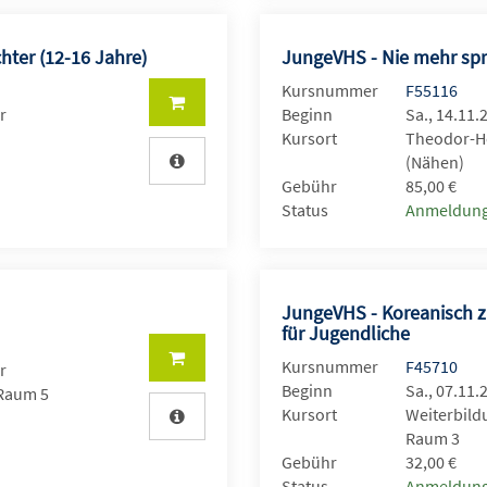
hter (12-16 Jahre)
JungeVHS - Nie mehr sp
Kursnummer
F55116
r
Beginn
Sa., 14.11.
Kursort
Theodor-He
(Nähen)
Gebühr
85,00 €
Status
Anmeldung
JungeVHS - Koreanisch 
für Jugendliche
Kursnummer
F45710
r
Beginn
Sa., 07.11.
 Raum 5
Kursort
Weiterbild
Raum 3
Gebühr
32,00 €
Status
Anmeldung