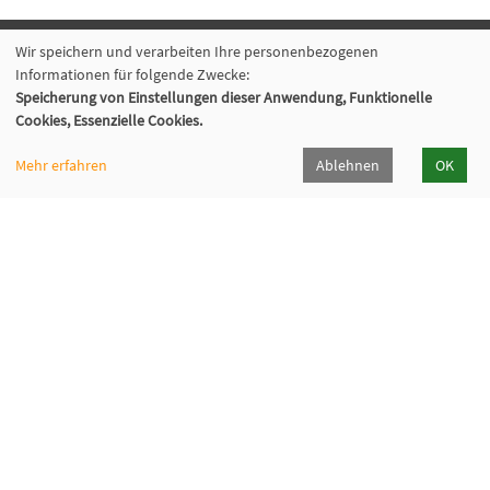
Wir speichern und verarbeiten Ihre personenbezogenen
Volkshochschule Hilden-Haan
Informationen für folgende Zwecke:
Speicherung von Einstellungen dieser Anwendung, Funktionelle
Gerresheimer Str. 20
Cookies, Essenzielle Cookies.
40721 Hilden
02103 - 50 05 30
Mehr erfahren
Ablehnen
OK
Dieker Str. 49
42781 Haan
02129 - 94 10 0
info@vhs-hilden-haan.de
Öffnungszeiten
Hilden
Haan
Montag
9-12 / 14-16
9-12 Uhr