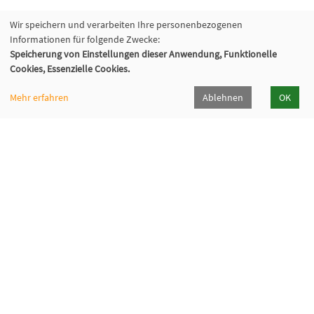
Wir speichern und verarbeiten Ihre personenbezogenen
Informationen für folgende Zwecke:
Speicherung von Einstellungen dieser Anwendung, Funktionelle
Cookies, Essenzielle Cookies.
Mehr erfahren
Ablehnen
OK
Volkshochschule Hilden-Haan
Gerresheimer Str. 20
40721 Hilden
02103 - 50 05 30
Dieker Str. 49
42781 Haan
02129 - 94 10 0