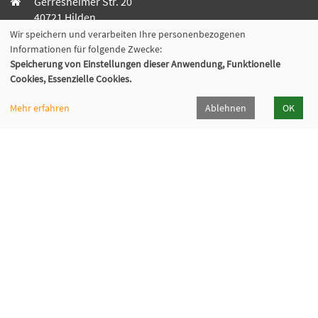
Gerresheimer Str. 20
40721 Hilden
02103 - 50 05 30
Wir speichern und verarbeiten Ihre personenbezogenen
Informationen für folgende Zwecke:
Dieker Str. 49
Speicherung von Einstellungen dieser Anwendung, Funktionelle
Cookies, Essenzielle Cookies.
42781 Haan
02129 - 94 10 0
Mehr erfahren
Ablehnen
OK
info@vhs-hilden-haan.de
Öffnungszeiten
Hilden
Haan
Montag
9-12 / 14-16
9-12 Uhr
Dienstag
9-12 / 14-16
9-12 Uhr
Mittwoch
9-12
9-12 Uhr
Donnerstag
14-18
9-12 Uhr
Freitag
9-12
9-12 Uhr