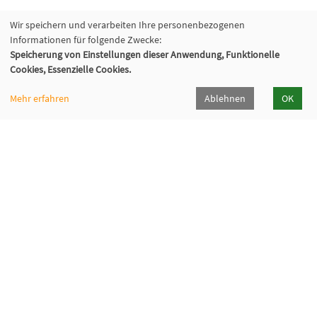
Wir speichern und verarbeiten Ihre personenbezogenen
Informationen für folgende Zwecke:
Speicherung von Einstellungen dieser Anwendung, Funktionelle
Cookies, Essenzielle Cookies.
Mehr erfahren
Ablehnen
OK
Volkshochschule Hilden-Haan
Gerresheimer Str. 20
40721 Hilden
02103 - 50 05 30
Dieker Str. 49
42781 Haan
02129 - 94 10 0