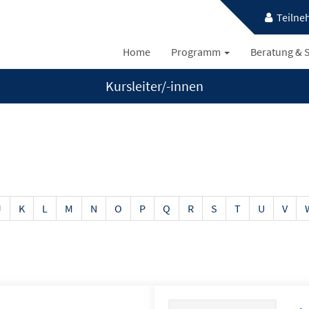
Teilne
Home
Programm
Beratung & S
Kursleiter/-innen
J
K
L
M
N
O
P
Q
R
S
T
U
V