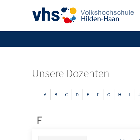
Unsere Dozenten
A
B
C
D
E
F
G
H
I
F