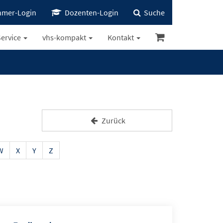
hmer-Login
Dozenten-Login
Suche
ervice
vhs-kompakt
Kontakt
Zurück
W
X
Y
Z