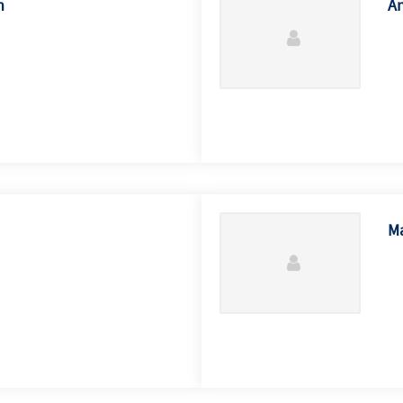
h
An
Ma