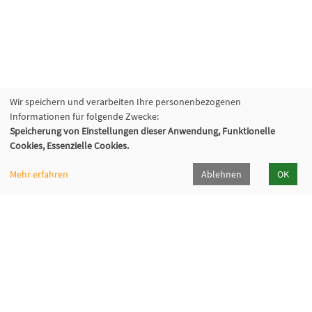
Wir speichern und verarbeiten Ihre personenbezogenen
Informationen für folgende Zwecke:
Speicherung von Einstellungen dieser Anwendung, Funktionelle
Cookies, Essenzielle Cookies.
Mehr erfahren
Ablehnen
OK
Volkshochschule Hilden-Haan
Gerresheimer Str. 20
40721 Hilden
02103 - 50 05 30