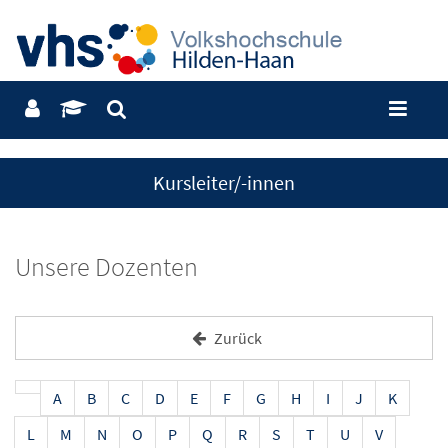
Kursleiter/-innen
Unsere Dozenten
Zurück
A
B
C
D
E
F
G
H
I
J
K
L
M
N
O
P
Q
R
S
T
U
V