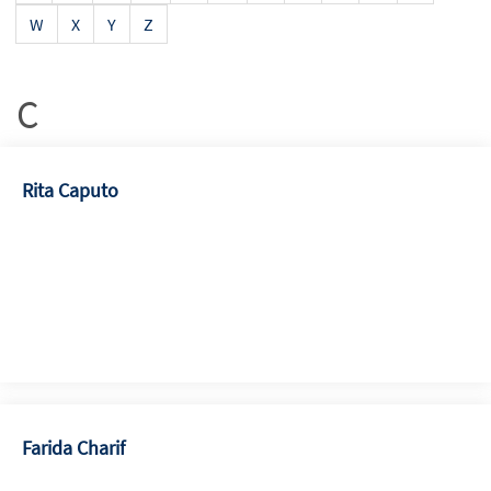
W
X
Y
Z
C
Rita Caputo
Farida Charif