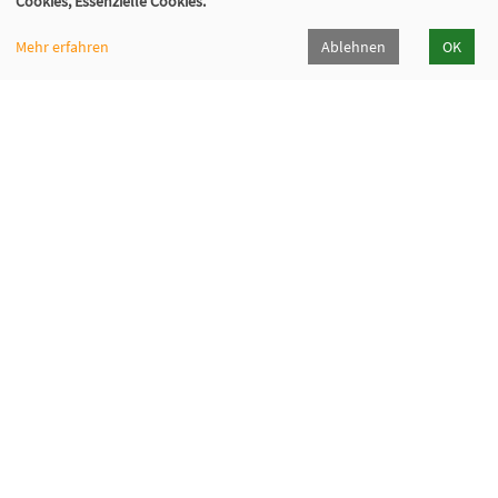
Cookies, Essenzielle Cookies.
Mehr erfahren
Ablehnen
OK
Volkshochschule Hilden-Haan
Gerresheimer Str. 20
40721 Hilden
02103 - 50 05 30
Dieker Str. 49
42781 Haan
02129 - 94 10 0
info@vhs-hilden-haan.de
Öffnungszeiten