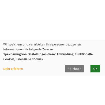
Wir speichern und verarbeiten Ihre personenbezogenen
Informationen für folgende Zwecke:
Speicherung von Einstellungen dieser Anwendung, Funktionelle
Cookies, Essenzielle Cookies.
Mehr erfahren
Ablehnen
OK
Volkshochschule Hilden-Haan
Gerresheimer Str. 20
40721 Hilden
02103 - 50 05 30