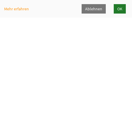
Öffnungszeiten
Mehr erfahren
Ablehnen
OK
Hilden
Haan
Montag
9-12 / 14-16
9-12 Uhr
Dienstag
9-12 / 14-16
9-12 Uhr
Mittwoch
9-12
9-12 Uhr
Donnerstag
14-18
9-12 Uhr
Freitag
9-12
9-12 Uhr
Newsletter
Programmheft
Widerrufsformular