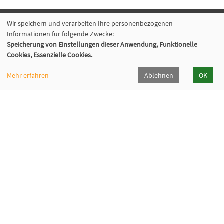
Wir speichern und verarbeiten Ihre personenbezogenen
Volkshochschule Hilden-Haan
Informationen für folgende Zwecke:
Speicherung von Einstellungen dieser Anwendung, Funktionelle
Gerresheimer Str. 20
Cookies, Essenzielle Cookies.
40721 Hilden
02103 - 50 05 30
Mehr erfahren
Ablehnen
OK
Dieker Str. 49
42781 Haan
02129 - 94 10 0
info@vhs-hilden-haan.de
Öffnungszeiten
Hilden
Haan
Montag
9-12 / 14-16
9-12 Uhr