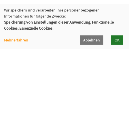
Wir speichern und verarbeiten Ihre personenbezogenen
Informationen für folgende Zwecke:
Speicherung von Einstellungen dieser Anwendung, Funktionelle
Cookies, Essenzielle Cookies.
Mehr erfahren
Ablehnen
OK
Volkshochschule Hilden-Haan
Gerresheimer Str. 20
40721 Hilden
02103 - 50 05 30
Dieker Str. 49
42781 Haan
02129 - 94 10 0