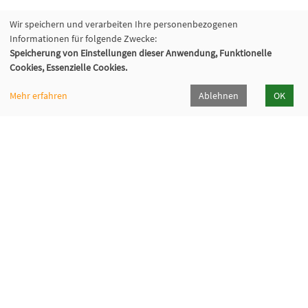
Wir speichern und verarbeiten Ihre personenbezogenen
Informationen für folgende Zwecke:
Speicherung von Einstellungen dieser Anwendung, Funktionelle
Cookies, Essenzielle Cookies.
Mehr erfahren
Ablehnen
OK
Volkshochschule Hilden-Haan
Gerresheimer Str. 20
40721 Hilden
02103 - 50 05 30
Dieker Str. 49
42781 Haan
02129 - 94 10 0