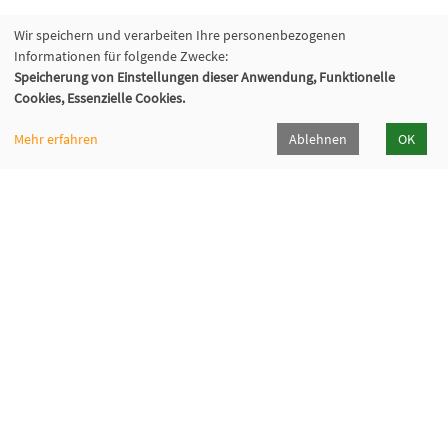
Wir speichern und verarbeiten Ihre personenbezogenen
Informationen für folgende Zwecke:
Speicherung von Einstellungen dieser Anwendung, Funktionelle
Cookies, Essenzielle Cookies.
Mehr erfahren
Ablehnen
OK
Volkshochschule Hilden-Haan
Gerresheimer Str. 20
40721 Hilden
02103 - 50 05 30
Dieker Str. 49
42781 Haan
02129 - 94 10 0