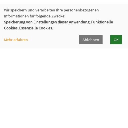
Wir speichern und verarbeiten Ihre personenbezogenen
Informationen für folgende Zwecke:
Speicherung von Einstellungen dieser Anwendung, Funktionelle
Cookies, Essenzielle Cookies.
Mehr erfahren
Ablehnen
OK
Volkshochschule Hilden-Haan
Gerresheimer Str. 20
40721 Hilden
02103 - 50 05 30
Dieker Str. 49
42781 Haan
02129 - 94 10 0