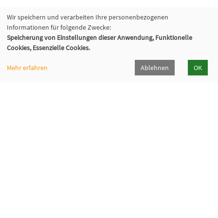
Wir speichern und verarbeiten Ihre personenbezogenen
Informationen für folgende Zwecke:
Speicherung von Einstellungen dieser Anwendung, Funktionelle
Cookies, Essenzielle Cookies.
Mehr erfahren
Ablehnen
OK
Volkshochschule Hilden-Haan
Gerresheimer Str. 20
40721 Hilden
02103 - 50 05 30
Dieker Str. 49
42781 Haan
02129 - 94 10 0