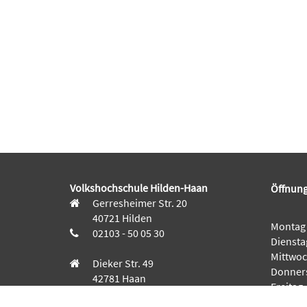
Volkshochschule Hilden-Haan
Öffnung
Gerresheimer Str. 20
40721 Hilden
Montag
02103 - 50 05 30
Diensta
Mittwo
Dieker Str. 49
Donner
42781 Haan
Freitag
02129 - 94 10 0