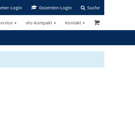
hmer-Login
Dozenten-Login
Suche
ervice
vhs-kompakt
Kontakt