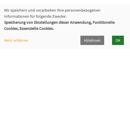
Wir speichern und verarbeiten Ihre personenbezogenen
Informationen für folgende Zwecke:
Speicherung von Einstellungen dieser Anwendung, Funktionelle
Cookies, Essenzielle Cookies.
Mehr erfahren
Ablehnen
OK
Volkshochschule Hilden-Haan
Gerresheimer Str. 20
40721 Hilden
02103 - 50 05 30
Dieker Str. 49
42781 Haan
02129 - 94 10 0