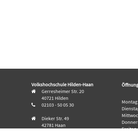
Volkshochschule Hilden-Haan
Öffnung
Gerresheimer Str. 20
40721 Hilden
Montag
02103 - 50 05 30
Diensta
Mittwo
Dieker Str. 49
Donner
42781 Haan
Freitag
02129 - 94 10 0