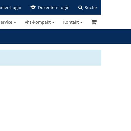
hmer-Login
Dozenten-Login
Suche
ervice
vhs-kompakt
Kontakt