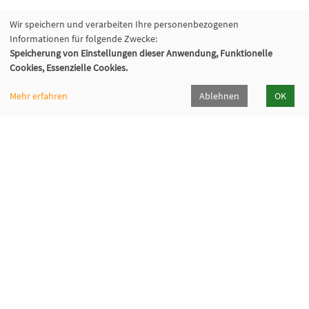
Wir speichern und verarbeiten Ihre personenbezogenen
Informationen für folgende Zwecke:
Speicherung von Einstellungen dieser Anwendung, Funktionelle
Cookies, Essenzielle Cookies.
Mehr erfahren
Ablehnen
OK
Volkshochschule Hilden-Haan
Gerresheimer Str. 20
40721 Hilden
02103 - 50 05 30
Dieker Str. 49
42781 Haan
02129 - 94 10 0