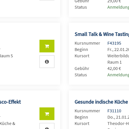
Gebühr
29,00 €
Status
Anmeldung
Small Talk & Wine Tastin
Kursnummer
F43195
r
Beginn
Fr., 22.01.
 Raum 5
Kursort
Weiterbild
Raum 1
Gebühr
42,00 €
Status
Anmeldung
sco-Effekt
Gesunde indische Küche
Kursnummer
F31110
r
Beginn
Do., 21.01.
 Küche &
Kursort
Theodor-He