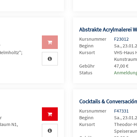
Abstrakte Acrylmalere
Kursnummer
F23012
r
Beginn
Sa., 23.01.
Helmholtz";
Kursort
VHS-Haus H
Kunstraum
Gebühr
47,00 €
Status
Anmeldung
Cocktails & Conversación
Kursnummer
F47331
r
Beginn
Sa., 23.01.
 Raum N1,
Kursort
Theodor-He
Speiseraum