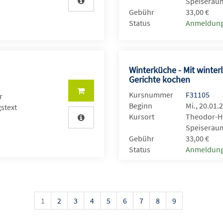
Speiseraum
Gebühr
33,00 €
Status
Anmeldung
e
Winterküche - Mit winterl
Gerichte kochen
Kursnummer
F31105
r
Beginn
Mi., 20.01.
stext
Kursort
Theodor-He
Speiseraum
Gebühr
33,00 €
Status
Anmeldung
1
2
3
4
5
6
7
8
9