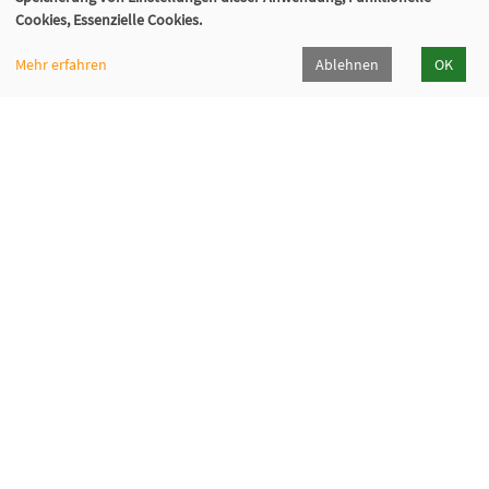
02129 - 94 10 0
Cookies, Essenzielle Cookies.
info@vhs-hilden-haan.de
Mehr erfahren
Ablehnen
OK
Öffnungszeiten
Hilden
Haan
Montag
9-12 / 14-16
9-12 Uhr
Dienstag
9-12 / 14-16
9-12 Uhr
Mittwoch
9-12
9-12 Uhr
Donnerstag
14-18
9-12 Uhr
Freitag
9-12
9-12 Uhr