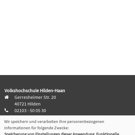
Volkshochschule Hilden-Haan
Gerresheimer Str. 20
40721 Hilden
02103 - 50 05 30
Wir speichern und verarbeiten Ihre personenbezogenen
Dieker Str. 49
Informationen für folgende Zwecke:
42781 Haan
Speicherung von Einstellungen dieser Anwendung, Funktionelle