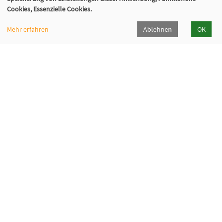
02129 - 94 10 0
Cookies, Essenzielle Cookies.
info@vhs-hilden-haan.de
Mehr erfahren
Ablehnen
OK
Öffnungszeiten
Hilden
Haan
Montag
9-12 / 14-16
9-12 Uhr
Dienstag
9-12 / 14-16
9-12 Uhr
Mittwoch
9-12
9-12 Uhr
Donnerstag
14-18
9-12 Uhr
Freitag
9-12
9-12 Uhr