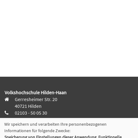
Volkshochschule Hilden-Haan
Gerresheimer Str. 20
40721 Hilden
02103 - 50 05 30
Wir speichern und verarbeiten Ihre personenbezogenen
Dieker Str. 49
Informationen für folgende Zwecke:
42781 Haan
Speicherung von Einstellungen dieser Anwendung, Funktionelle