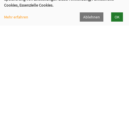
02129 - 94 10 0
Cookies, Essenzielle Cookies.
info@vhs-hilden-haan.de
Mehr erfahren
Ablehnen
OK
Öffnungszeiten
Hilden
Haan
Montag
9-12 / 14-16
9-12 Uhr
Dienstag
9-12 / 14-16
9-12 Uhr
Mittwoch
9-12
9-12 Uhr
Donnerstag
14-18
9-12 Uhr
Freitag
9-12
9-12 Uhr