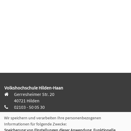
Volkshochschule Hilden-Haan
Gerresheimer Str. 20
40721 Hilden
02103 - 50 05 30
Wir speichern und verarbeiten Ihre personenbezogenen
Dieker Str. 49
Informationen für folgende Zwecke:
42781 Haan
Speicherung von Einstellungen dieser Anwendung, Funktionelle