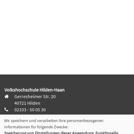
Volkshochschule Hilden-Haan
Gerresheimer Str. 20
40721 Hilden
02103 - 50 05 30
Wir speichern und verarbeiten Ihre personenbezogenen
Dieker Str. 49
Informationen für folgende Zwecke:
42781 Haan
Speicherung von Einstellungen dieser Anwendung, Funktionelle