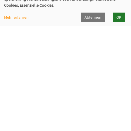
02129 - 94 10 0
Cookies, Essenzielle Cookies.
info@vhs-hilden-haan.de
Mehr erfahren
Ablehnen
OK
Öffnungszeiten
Hilden
Haan
Montag
9-12 / 14-16
9-12 Uhr
Dienstag
9-12 / 14-16
9-12 Uhr
Mittwoch
9-12
9-12 Uhr
Donnerstag
14-18
9-12 Uhr
Freitag
9-12
9-12 Uhr