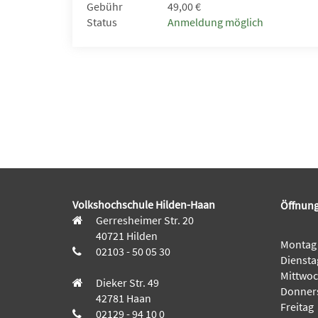
Gebühr
49,00 €
Status
Anmeldung möglich
Volkshochschule Hilden-Haan
Öffnung
Gerresheimer Str. 20
40721 Hilden
Montag
02103 - 50 05 30
Diensta
Mittwo
Dieker Str. 49
Donner
42781 Haan
Freitag
02129 - 94 10 0