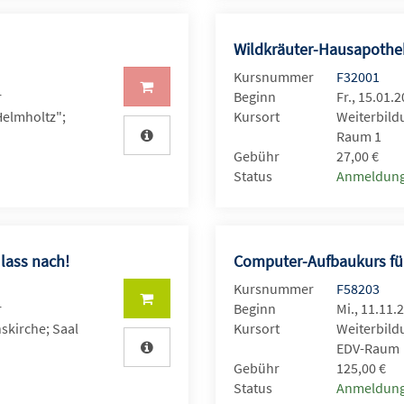
Wildkräuter-Hausapoth
Kursnummer
F32001
r
Beginn
Fr., 15.01.
Helmholtz";
Kursort
Weiterbild
Raum 1
Gebühr
27,00 €
Status
Anmeldung
lass nach!
Computer-Aufbaukurs für
Kursnummer
F58203
r
Beginn
Mi., 11.11.
kirche; Saal
Kursort
Weiterbild
EDV-Raum
Gebühr
125,00 €
Status
Anmeldung