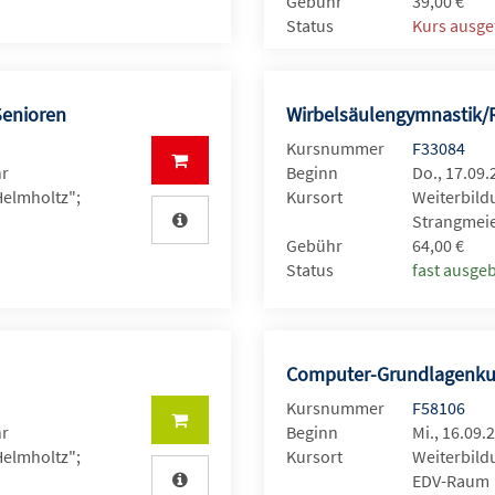
Gebühr
39,00 €
Status
Kurs ausge
Senioren
Wirbelsäulengymnastik/
Kursnummer
F33084
hr
Beginn
Do., 17.09.
Helmholtz";
Kursort
Weiterbild
Strangmeie
Gebühr
64,00 €
Status
fast ausge
Computer-Grundlagenkurs
Kursnummer
F58106
hr
Beginn
Mi., 16.09.
Helmholtz";
Kursort
Weiterbild
EDV-Raum