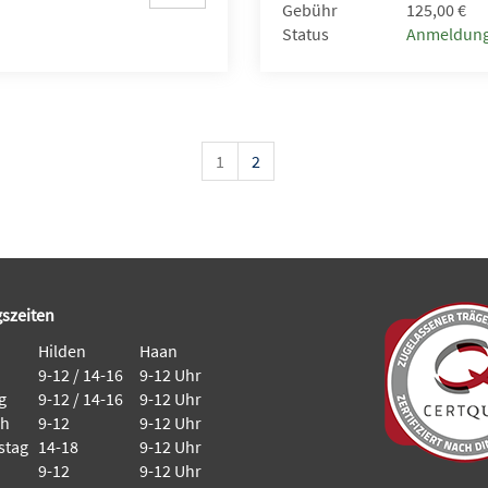
Gebühr
125,00 €
Status
Anmeldung
1
2
szeiten
Hilden
Haan
9-12 / 14-16
9-12 Uhr
g
9-12 / 14-16
9-12 Uhr
ch
9-12
9-12 Uhr
stag
14-18
9-12 Uhr
9-12
9-12 Uhr