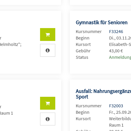
Gymnastik für Senioren
Kursnummer
F33246
r
Beginn
Di., 03.11.
Helmholtz";
Kursort
Elisabeth-
Gebühr
43,00 €
Status
Anmeldung
Ausfall: Nahrungsergänz
Sport
Kursnummer
F32003
r
Beginn
Fr., 25.09.
 Raum 1
Kursort
Weiterbild
Raum 1